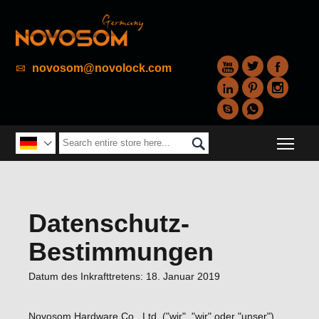



novosom@novolock.com






Togg


Datenschutz-
Bestimmungen
Datum des Inkrafttretens: 18. Januar 2019
Novosom Hardware Co., Ltd. ("wir", "wir" oder "unser")