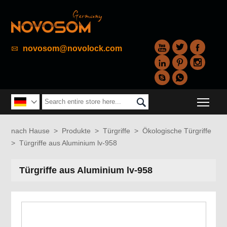



novosom@novolock.com






Togg


nach Hause
>
Produkte
>
Türgriffe
>
Ökologische Türgriffe
>
Türgriffe aus Aluminium lv-958
Türgriffe aus Aluminium lv-958