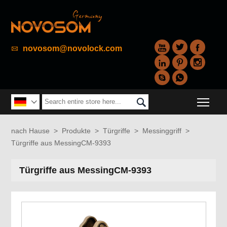



novosom@novolock.com






Togg


nach Hause
>
Produkte
>
Türgriffe
>
Messinggriff
>
Türgriffe aus MessingCM-9393
Türgriffe aus MessingCM-9393