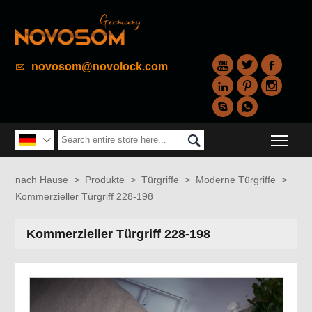



novosom@novolock.com






Togg


nach Hause
>
Produkte
>
Türgriffe
>
Moderne Türgriffe
>
Kommerzieller Türgriff 228-198
Kommerzieller Türgriff 228-198