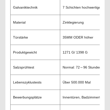
Galvaniktechnik
7 Schichten hochwertiges Galv
Material
Zinklegierung
Türstärke
35MM ODER höher
Produktgewicht
1271 G/ 1398 G
Salzsprühtest
Normal: 72～96 Stunden，Spez
Lebenszyklustests
Über 500.000 Mal
Bewerbungsplätze
Innentüren, Badzimmertür, Hote