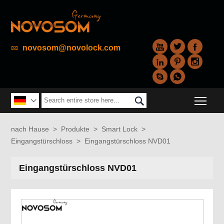



novosom@novolock.com






Togg


nach Hause
>
Produkte
>
Smart Lock
>
Eingangstürschloss
>
Eingangstürschloss NVD01
Eingangstürschloss NVD01