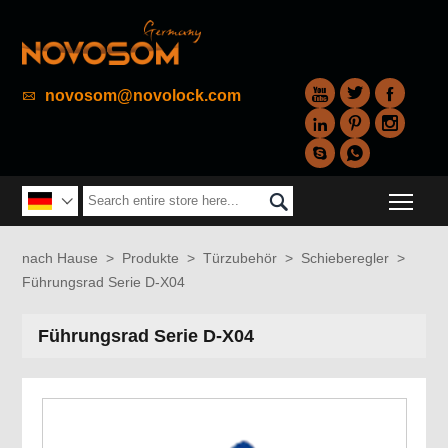



novosom@novolock.com






Togg


nach Hause
>
Produkte
>
Türzubehör
>
Schieberegler
>
Führungsrad Serie D-X04
Führungsrad Serie D-X04