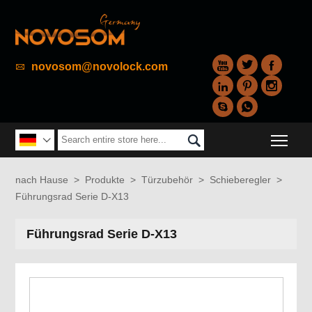



novosom@novolock.com






Togg


nach Hause
>
Produkte
>
Türzubehör
>
Schieberegler
>
Führungsrad Serie D-X13
Führungsrad Serie D-X13