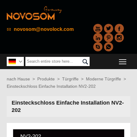



novosom@novolock.com






Togg


nach Hause
>
Produkte
>
Türgriffe
>
Moderne Türgriffe
>
Einsteckschloss Einfache Installation NV2-202
Einsteckschloss Einfache Installation NV2-
202