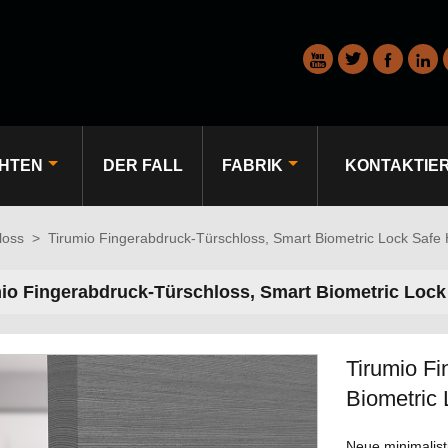




HTEN
DER FALL
FABRIK
KONTAKTIE
loss
>
Tirumio Fingerabdruck-Türschloss, Smart Biometric Lock Safe
io Fingerabdruck-Türschloss, Smart Biometric Lock
Tirumio Fi
Biometric
Neue minimalist