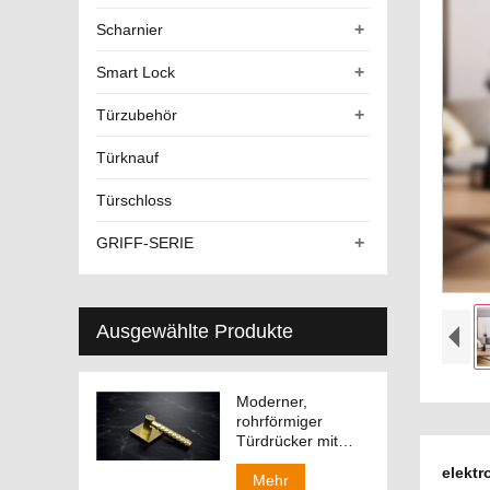
+
Scharnier
+
Smart Lock
+
Türzubehör
Türknauf
Türschloss
+
GRIFF-SERIE
Ausgewählte Produkte
Moderner,
rohrförmiger
Türdrücker mit
austauschbarem
elektr
Griff
Mehr