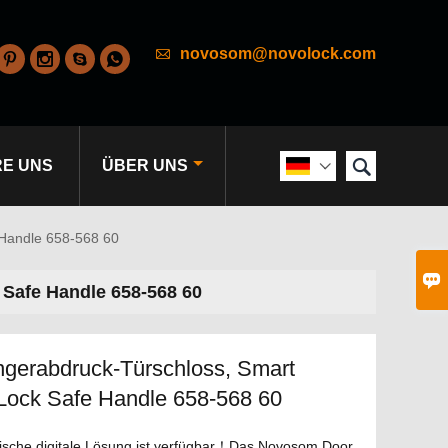

novosom@novolock.com





RE UNS
ÜBER UNS

 Handle 658-568 60

 Safe Handle 658-568 60
ngerabdruck-Türschloss, Smart
 Lock Safe Handle 658-568 60
ische digitale Lösung ist verfügbar！Das Novosom Door