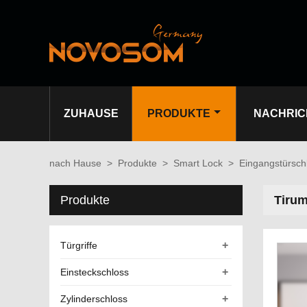
ZUHAUSE
PRODUKTE
NACHRIC
nach Hause
>
Produkte
>
Smart Lock
>
Eingangstürsch
Produkte
Tirum
+
Türgriffe
+
Einsteckschloss
+
Zylinderschloss